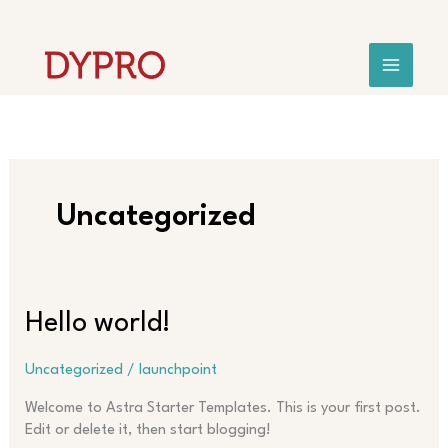
Hopp
rett
til
innholdet
Uncategorized
Hello
Hello world!
world!
Uncategorized
/
launchpoint
Welcome to Astra Starter Templates. This is your first post.
Edit or delete it, then start blogging!