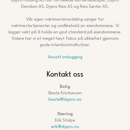
Dypro Holding AS har tre heleide datterselskaper, Dypro
Eiendom AS, Dypro Røa AS og Røa Senter AS.
Vår egen vaktmesteravdeling sørger for
vaktmestertjenester og vedlikehold av eiendommene. Vi
legger vekt på å holde en god standard på eiendommene.
Videre har vi et meget høyt fokus på sikkerhet gjennom
gode internkontrollrutiner.
Ansatt innlogging
Kontakt oss
Bolig
Beate Kristiansen
beate@dypro.no
Næring
Erik Stolpe
erik@dypro.no