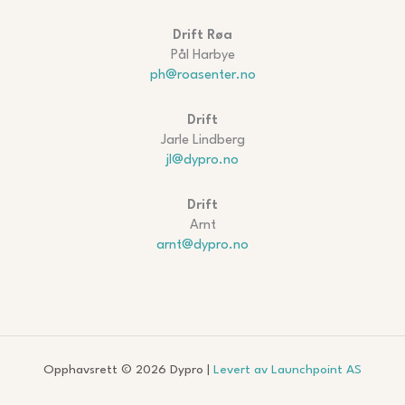
Drift Røa
Pål Harbye
ph@roasenter.no
Drift
Jarle Lindberg
jl@dypro.no
Drift
Arnt
arnt@dypro.no
Opphavsrett © 2026 Dypro |
Levert av Launchpoint AS