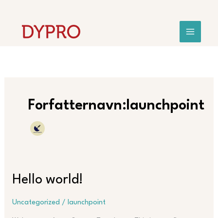
Hopp
rett
til
innholdet
Forfatternavn:launchpoint
Hello
Hello world!
world!
Uncategorized
/
launchpoint