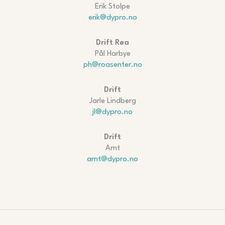
Erik Stolpe
erik@dypro.no
Drift Røa
Pål Harbye
ph@roasenter.no
Drift
Jarle Lindberg
jl@dypro.no
Drift
Arnt
arnt@dypro.no