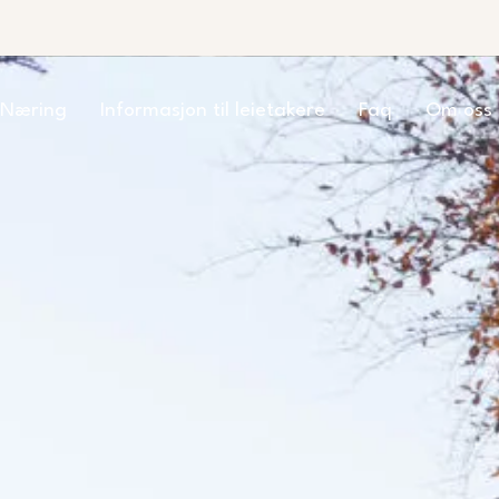
Næring
Informasjon til leietakere
Faq
Om oss