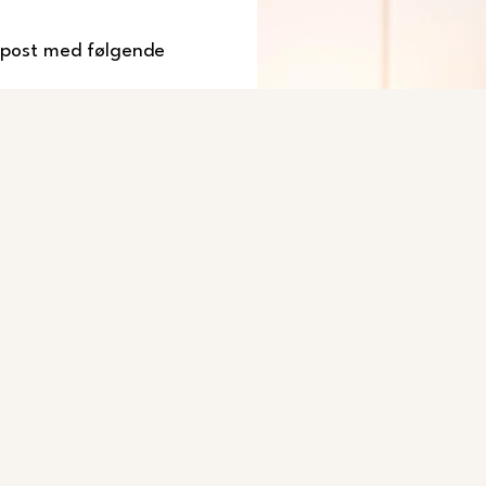
-post med følgende
nn: forhold som er oppdaget
en utleieleilighet i den stand
leiligheter. Den har vært