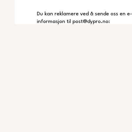
Du kan reklamere ved å sende oss en e
informasjon til post@dypro.no:
Leietakers navn
Adresse
Leilighetsnummer
Inflyttingsdato
Reklamasjonsdato
Informasjon om reklamasjonsgru
etter innflytting
Vi gjør oppmerksom på at leiligheten er 
og standard som kan forventes av slike 